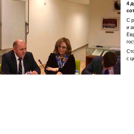
4 
со
С р
и 
Ев
го
Ст
с ц