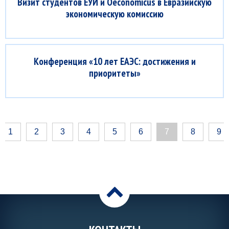
Визит студентов ЕУИ и Oeconomicus в Евразийскую
экономическую комиссию
Конференция «10 лет ЕАЭС: достижения и
приоритеты»
1
2
3
4
5
6
7
8
9
>